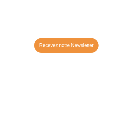
Du conflit à la conversation
Recevez notre Newsletter
CONTACTEZ NOUS
contact@verbalaikido.org
+33 (0)6 21 95 61 59
Privacy Policy
General Terms & Condtions
© 2026. All rights reserved.